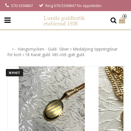
070-3394847
Ring 070/3394847 för öppettider.
Lunds guldbutik
0
etablerad 1926
- Hängsmycken - Guld- Silver
Medaljong öppningsbar
för kort i 18 Karat guld. Vitt-rött-gult guld.
NYHET