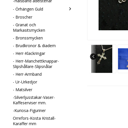
-Halsband ädelstenar
- Örhängen Guld
- Broscher
- Granat och
Markasitsmycken
- Bronssmycken
- Brudkronor & diadem
- Herr-Klackringar
- Herr-Manchettknappar-
Slipshållare-Slipsnålar
- Herr-Armband
- Ur-Urkedjor
- Matsilver
-Silverljusstakar-Vaser-
Kaffeserviser mm.
-Kuriosa-Figuriner
Orrefors-Kosta Kristall-
Karaffer mm