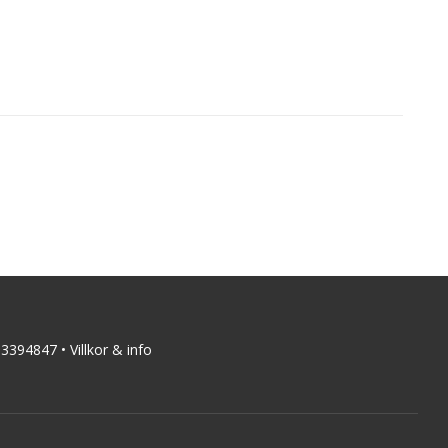
03394847
•
Villkor & info