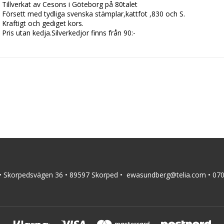
Tillverkat av Cesons i Göteborg på 80talet

Försett med tydliga svenska stämplar,kattfot ,830 och S.

Kraftigt och gediget kors.

Pris utan kedja.Silverkedjor finns från 90:-
•
Skorpedsvägen 36 •
89597 Skorped •
ewasundberg@telia.com
•
07